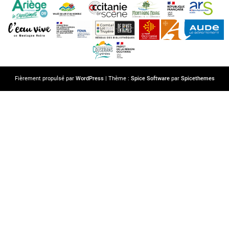
Fièrement propulsé par
WordPress
| Thème :
Spice Software
par
Spicethemes