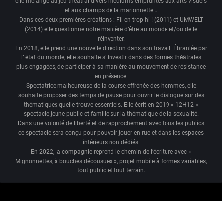
elle mélange au jeu théâtral divers médiums empruntés aux arts visuels
et aux champs de la marionnette…
Dans ces deux premières créations : Fil en trop hi ! (2011) et UMWELT
(2014) elle questionne notre manière d’être au monde et/ou de le
réinventer.
En 2018, elle prend une nouvelle direction dans son travail. Ébranlée par
l’ état du monde, elle souhaite s’ investir dans des formes théâtrales
plus engagées, de participer à sa manière au mouvement de résistance
en présence.
Spectatrice malheureuse de la course effrénée des hommes, elle
souhaite proposer des temps de pause pour ouvrir le dialogue sur des
thématiques quelle trouve essentiels. Elle écrit en 2019 « 12H12 »
spectacle jeune public et famille sur la thématique de la sexualité.
Dans une volonté de liberté et de rapprochement avec tous les publics
ce spectacle sera conçu pour pouvoir jouer en rue et dans les espaces
intérieurs non dédiés.
En 2022, la compagnie reprend le chemin de l’écriture avec «
Mignonnettes, à bouches décousues », projet mobile à formes variables,
tout public et tout terrain.