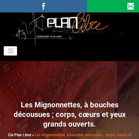
Aller
au
contenu
C
P
Les Mignonnettes, à bouches
décousues ; corps, cœurs et yeux
grands ouverts.
Cie Plan Libre
»
Les Mignonnettes, à bouches décousues ; corps, cœurs et