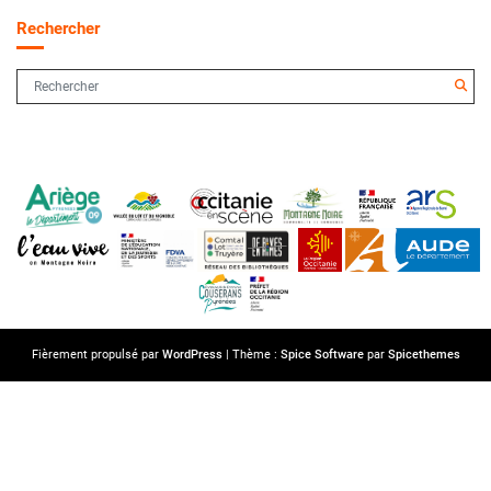
Rechercher
Fièrement propulsé par
WordPress
| Thème :
Spice Software
par
Spicethemes