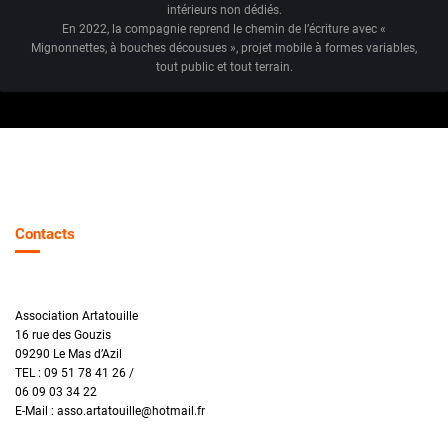
intérieurs non dédiés.
En 2022, la compagnie reprend le chemin de l’écriture avec «
Mignonnettes, à bouches décousues », projet mobile à formes variables,
tout public et tout terrain.
Contacts
Association Artatouille
16 rue des Gouzis
09290 Le Mas d’Azil
TEL : 09 51 78 41 26 /
06 09 03 34 22
E-Mail : asso.artatouille@hotmail.fr