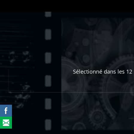
12H12, L'audace pédagogique". Un spect
l'actrice, à des supports visuels très e
Cette prouesse artistique qui demeur