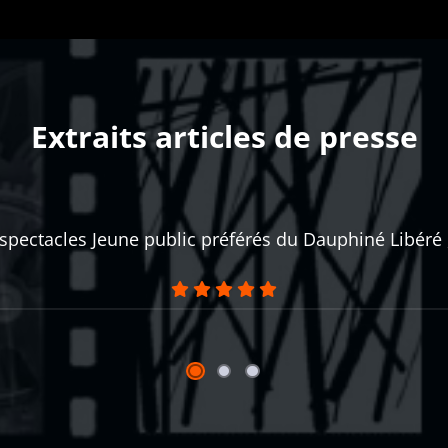
Extraits articles de presse
La dépêche du Midi
10/10/2020
acle interactif et ludique. (...) 50 minutes vécues c
sthétiques, à un accompagnement musical délicat de qua
e cependant dans la plus grande exactitude scientifi
chaudement aux responsables des collèges