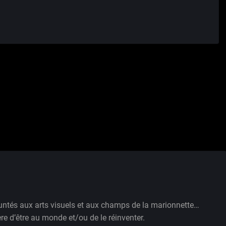
nvitation est douce, simple sans portes à
[…]