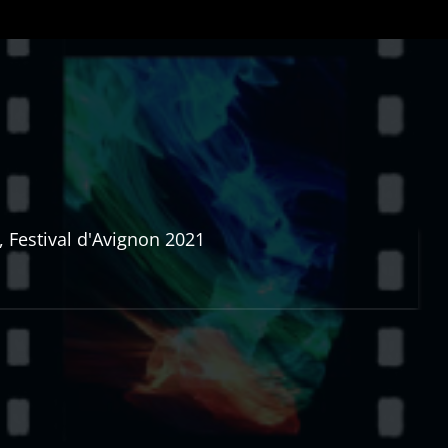
omme un éclair grâce à la vitalité hors norme de
lité, à une ingéniosité technique délirante. (...)
que est à partager en famille où à recommander