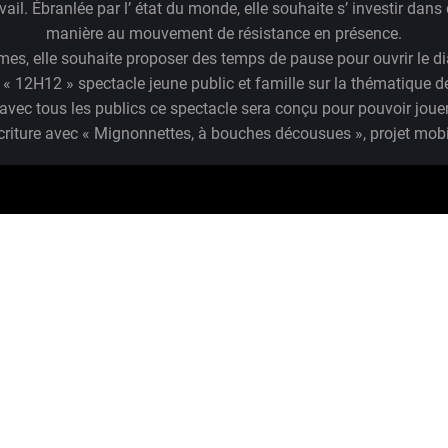
Cie Plan Libre
 théâtre visuel, elle mélange au jeu théâtral divers médiums emp
n trop hi ! (2011) et UMWELT (2014) elle questionne notre manièr
ail. Ébranlée par l’ état du monde, elle souhaite s’ investir dan
manière au mouvement de résistance en présence.
s, elle souhaite proposer des temps de pause pour ouvrir le dia
 « 12H12 » spectacle jeune public et famille sur la thématique de
vec tous les publics ce spectacle sera conçu pour pouvoir jouer
riture avec « Mignonnettes, à bouches décousues », projet mobile 