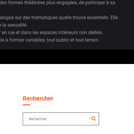
runtés aux arts visuels et aux champs de la marionnette…
e d’être au monde et/ou de le réinventer.
s des formes théâtrales plus engagées, de participer à sa
logue sur des thématiques quelle trouve essentiels. Elle
 la sexualité.
 en rue et dans les espaces intérieurs non dédiés.
à formes variables, tout public et tout terrain.