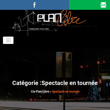
Aller
au
contenu
C
P
Catégorie :Spectacle en tournée
Cie Plan Libre
»
Spectacle en tournée