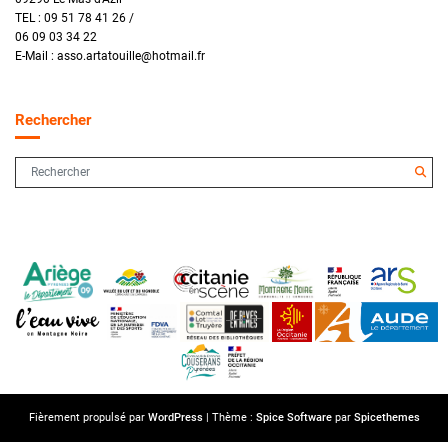
TEL : 09 51 78 41 26 /
06 09 03 34 22
E-Mail : asso.artatouille@hotmail.fr
Rechercher
Fièrement propulsé par
WordPress
| Thème :
Spice Software
par
Spicethemes