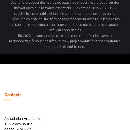
souhaite proposer des temps de pause pour ouvrir le dialogue sur des
thématiques quelle trouve essentiels. Elle écrit en 2019 « 12H12 »
spectacle jeune public et famille sur la thématique de la sexualité.
Dans une volonté de liberté et de rapprochement avec tous les publics
ce spectacle sera conçu pour pouvoir jouer en rue et dans les espaces
intérieurs non dédiés.
En 2022, la compagnie reprend le chemin de l’écriture avec «
Mignonnettes, à bouches décousues », projet mobile à formes variables,
tout public et tout terrain.
Contacts
Association Artatouille
16 rue des Gouzis
09290 Le Mas d’Azil