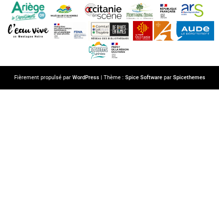
Fièrement propulsé par
WordPress
| Thème :
Spice Software
par
Spicethemes