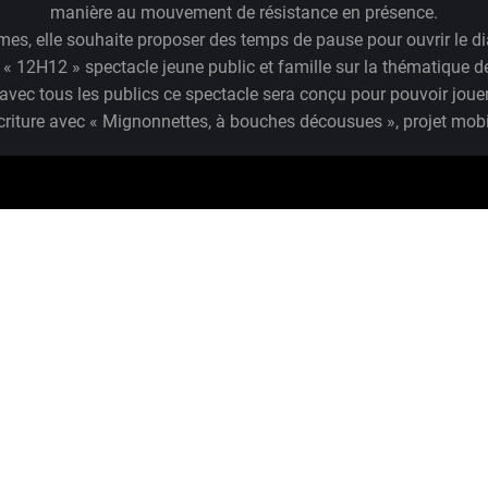
manière au mouvement de résistance en présence.
s, elle souhaite proposer des temps de pause pour ouvrir le dia
 « 12H12 » spectacle jeune public et famille sur la thématique de
vec tous les publics ce spectacle sera conçu pour pouvoir jouer
riture avec « Mignonnettes, à bouches décousues », projet mobile 